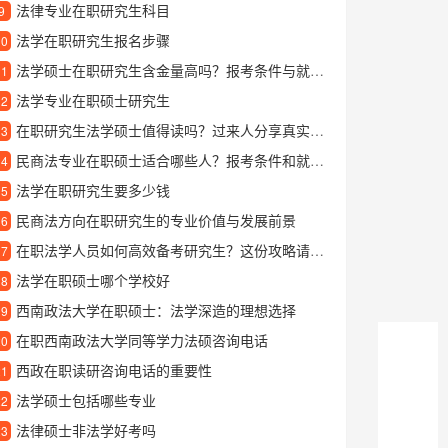
法律专业在职研究生科目
9
法学在职研究生报名步骤
10
法学硕士在职研究生含金量高吗？报考条件与就业前景全解析
11
法学专业在职硕士研究生
12
在职研究生法学硕士值得读吗？过来人分享真实学习体验
13
民商法专业在职硕士适合哪些人？报考条件和就业方向详解
14
法学在职研究生要多少钱
15
民商法方向在职研究生的专业价值与发展前景
16
在职法学人员如何高效备考研究生？这份攻略请收好
17
法学在职硕士哪个学校好
18
西南政法大学在职硕士：法学深造的理想选择
19
在职西南政法大学同等学力法硕咨询电话
20
西政在职读研咨询电话的重要性
21
法学硕士包括哪些专业
22
法律硕士非法学好考吗
23