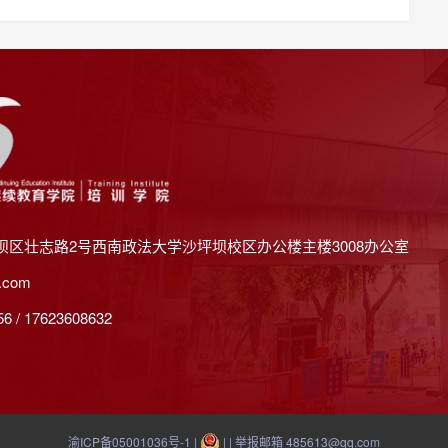
坝区壮志路2号西南政法大学沙坪坝校区办公楼主楼3008办公室
.com
 / 17623608632
渝ICP备05001036号-1
|
| | 举报邮箱 485613@qq.com