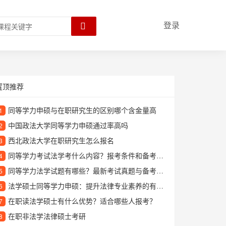
登录
置顶推荐
同等学力申硕与在职研究生的区别哪个含金量高
1
中国政法大学同等学力申硕通过率高吗
2
西北政法大学在职研究生怎么报名
3
同等学力考试法学考什么内容？报考条件和备考方法全解析
4
同等学力法学试题有哪些？最新考试真题与备考重点解析
5
法学硕士同等学力申硕：提升法律专业素养的有效途径
6
在职读法学硕士有什么优势？适合哪些人报考？
7
在职非法学法律硕士考研
8