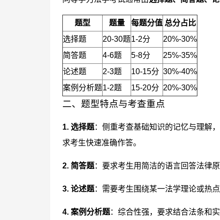
题型
题量
每题分值
总分占比
选择题
20-30题
1-2分
20%-30%
简答题
4-6题
5-8分
25%-35%
论述题
2-3题
10-15分
30%-40%
案例分析题
1-2题
15-20分
20%-30%
二、题型特点与考查重点
1. 选择题
：侧重考查基础知识的记忆与理解，
求考生快速准确作答。
2. 简答题
：要求考生用简洁的语言回答法律原
3. 论述题
：需要考生围绕某一法学理论或热点
4. 案例分析题
：综合性强，要求结合法条和实