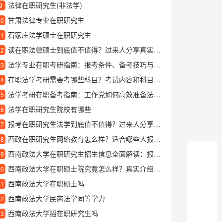
法律在职研究生(非法学)
9
甘肃法律专业在职研究生
10
石家庄法学硕士在职研究生
11
读在职法律硕士到底值不值得？过来人分享真实体验
12
法学专业在职考研指南：报考条件、备考技巧与就业前景全解析
13
在职法学考研需要考哪些科目？考试内容和科目详细解析
14
法学考研在职备考指南：工作党如何高效准备法学研究生考试
15
法学在职研究生院校有哪些
16
报考在职研究生法学到底值不值得？过来人分享真实经验
17
西政在职研究生网络教育怎么样？适合哪些人报考？
18
西南政法大学在职研究生招生信息全面解读：报考条件、专业选择与学习优势
19
西南政法大学在职硕士院究竟怎么样？真实介绍与学习体验分享
20
西南政法大学在职硕士吗
21
西南政法大学民商法学同等学力
22
西南政法大学招在职研究生吗
23