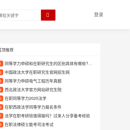
登录
置顶推荐
同等学力申硕和在职研究生的区别具体有哪些?能拿双证吗
1
中国政法大学在职研究生官网招生网
2
同等学力申硕电气工程历年真题
3
西北政法大学官方网站研究生院
4
在职同等学力2025法学
5
在职西政法学同等学力报名条件
6
法学在职考研班值得报吗？过来人分享备考经验
7
在职法律硕士能考司法考试
8