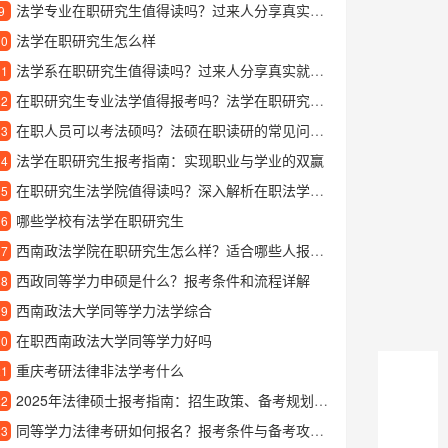
法学专业在职研究生值得读吗？过来人分享真实就读体验
9
法学在职研究生怎么样
10
法学系在职研究生值得读吗？过来人分享真实就读体验
11
在职研究生专业法学值得报考吗？法学在职研究生的优势和发展前景分析
12
在职人员可以考法硕吗？法硕在职读研的常见问题解答
13
法学在职研究生报考指南：实现职业与学业的双赢
14
在职研究生法学院值得读吗？深入解析在职法学院的培养优势
15
哪些学校有法学在职研究生
16
西南政法学院在职研究生怎么样？适合哪些人报考？
17
西政同等学力申硕是什么？报考条件和流程详解
18
西南政法大学同等学力法学综合
19
在职西南政法大学同等学力好吗
20
重庆考研法律非法学考什么
21
2025年法律硕士报考指南：招生政策、备考规划与职业发展解析
22
同等学力法律考研如何报名？报考条件与备考攻略详解
23