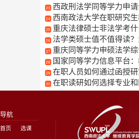
西政刑法学同等学力申请全攻
23
西南政法大学在职研究生
24
重庆法律硕士非法学考什
25
法学类硕士值不值得读？
26
重庆同等学力申硕法学综
27
国家同等学力信息平台：
28
在职人员如何通过函授研究
29
在职读研如何选择专业和
30
导航
首页
选课