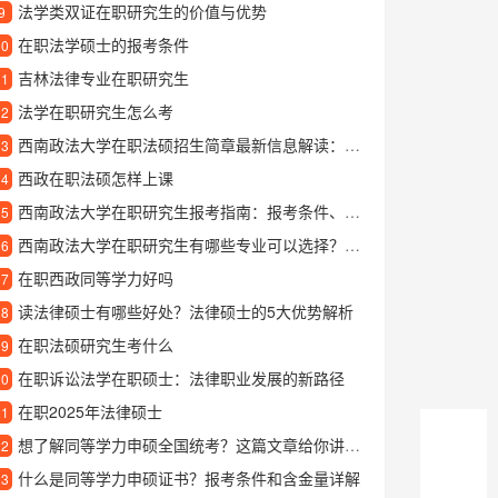
法学类双证在职研究生的价值与优势
9
在职法学硕士的报考条件
10
吉林法律专业在职研究生
11
法学在职研究生怎么考
12
西南政法大学在职法硕招生简章最新信息解读：报考条件、学习方式与课程优势
13
西政在职法硕怎样上课
14
西南政法大学在职研究生报考指南：报考条件、招生专业和备考建议
15
西南政法大学在职研究生有哪些专业可以选择？热门报考方向解析
16
在职西政同等学力好吗
17
读法律硕士有哪些好处？法律硕士的5大优势解析
18
在职法硕研究生考什么
19
在职诉讼法学在职硕士：法律职业发展的新路径
20
在职2025年法律硕士
21
想了解同等学力申硕全国统考？这篇文章给你讲清楚
22
什么是同等学力申硕证书？报考条件和含金量详解
23