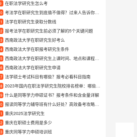
在职法学研究生怎么考
9
考法学在职研究生到底值不值得？过来人告诉你真实体验
10
法学在职研究生录取分数线
11
报考法学在职研究生前必须了解的5个关键问题
12
西南政法大学在职研究生好考么
13
西南政法大学在职报考研究生条件
14
西南政法大学在职研究生上课时间、地点和课程安排详解
15
西南政法大学在职研究生申请
16
法学硕士考试科目有哪些？报考必看科目指南
17
2023年国内在职法学研究生院校排名榜单：哪些高校含金量更高？
18
什么是同等学力申硕证书？报考条件和含金量详解
19
报读同等学力辅导班有什么好处？高效备考攻略分享
20
重庆2025法学研究生
21
重庆在职硕士费用是多少
22
重庆同等学力申硕培训班
23