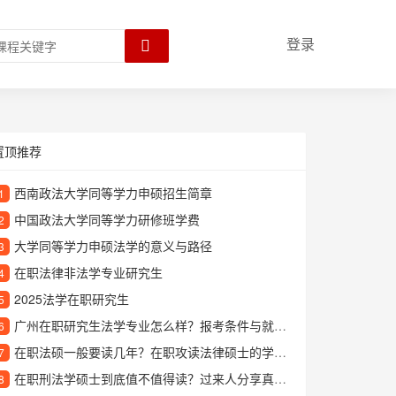
登录
置顶推荐
西南政法大学同等学力申硕招生简章
1
中国政法大学同等学力研修班学费
2
大学同等学力申硕法学的意义与路径
3
在职法律非法学专业研究生
4
2025法学在职研究生
5
广州在职研究生法学专业怎么样？报考条件与就业前景解析
6
在职法硕一般要读几年？在职攻读法律硕士的学制解析
7
在职刑法学硕士到底值不值得读？过来人分享真实学习体验
8