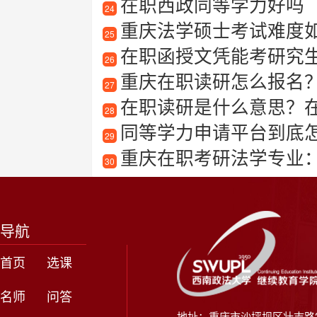
在职西政同等学力好吗
24
重庆法学硕士考试难度
25
在职函授文凭能考研究
26
重庆在职读研怎么报名
27
在职读研是什么意思？
28
同等学力申请平台到底怎么
29
重庆在职考研法学专业
30
导航
首页
选课
名师
问答
地址：重庆市沙坪坝区壮志路2