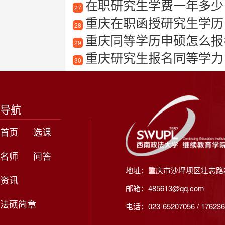
在职研究生学费一年多少
27
重庆在职函授研究生学历
28
重庆同等学历申硕怎么报
29
重庆研究生报名同等学力
30
导航
首页
选课
名师
问答
地址：重庆市沙坪坝区壮志路2
资讯
邮箱：485613@qq.com
法硕简章
电话：023-65207056 / 176236