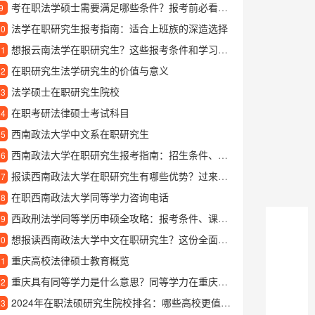
考在职法学硕士需要满足哪些条件？报考前必看指南
9
法学在职研究生报考指南：适合上班族的深造选择
10
想报云南法学在职研究生？这些报考条件和学习优势一定要知道
11
在职研究生法学研究生的价值与意义
12
法学硕士在职研究生院校
13
在职考研法律硕士考试科目
14
西南政法大学中文系在职研究生
15
西南政法大学在职研究生报考指南：招生条件、学习方式与含金量解析
16
报读西南政法大学在职研究生有哪些优势？过来人分享真实体验
17
在职西南政法大学同等学力咨询电话
18
西政刑法学同等学历申硕全攻略：报考条件、课程设置与就业前景解析
19
想报读西南政法大学中文在职研究生？这份全面指南告诉你如何申请和就读
20
重庆高校法律硕士教育概览
21
重庆具有同等学力是什么意思？同等学力在重庆的具体要求解析
22
2024年在职法硕研究生院校排名：哪些高校更值得报考？
23