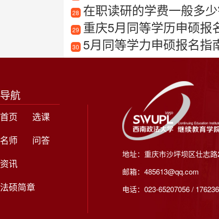
在职读研的学费一般多少
28
重庆5月同等学历申硕报
29
5月同等学力申硕报名指
30
导航
首页
选课
名师
问答
地址：重庆市沙坪坝区壮志路2
资讯
邮箱：485613@qq.com
法硕简章
电话：023-65207056 / 176236