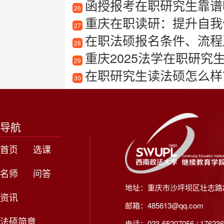
函授报考在职研究生靠谱
26
重庆在职读研：提升自我
27
在职法硕报名条件、流程
28
重庆2025法学在职研究
29
在职研究生读法硕怎么样
30
导航
首页
选课
名师
问答
地址：重庆市沙坪坝区壮志路2
资讯
邮箱：485613@qq.com
法硕简章
电话：023-65207056 / 176236