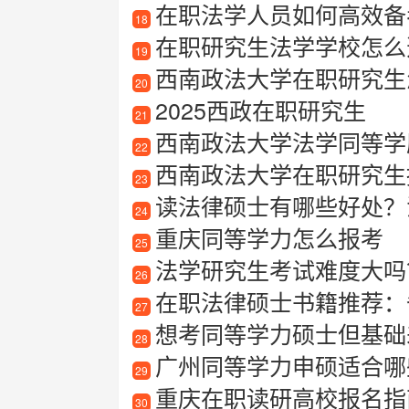
在职法学人员如何高效备
18
在职研究生法学学校怎么
19
西南政法大学在职研究生怎
20
2025西政在职研究生
21
西南政法大学法学同等学
22
西南政法大学在职研究生
23
读法律硕士有哪些好处？
24
重庆同等学力怎么报考
25
法学研究生考试难度大吗
26
在职法律硕士书籍推荐：备
27
想考同等学力硕士但基础
28
广州同等学力申硕适合哪
29
重庆在职读研高校报名指
30