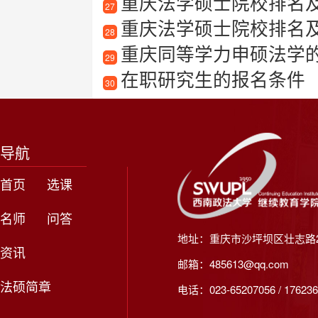
重庆法学硕士院校排名
27
重庆法学硕士院校排名
28
重庆同等学力申硕法学
29
在职研究生的报名条件
30
导航
首页
选课
名师
问答
地址：重庆市沙坪坝区壮志路2
资讯
邮箱：485613@qq.com
法硕简章
电话：023-65207056 / 176236