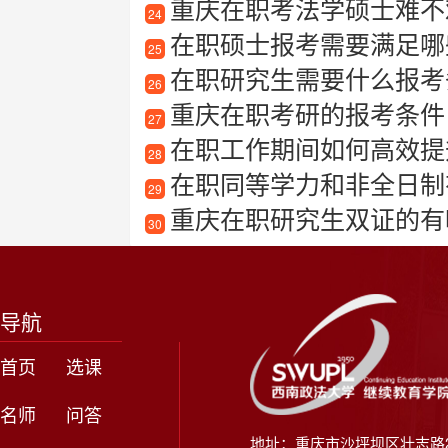
重庆在职考法学硕士难不
24
在职硕士报考需要满足哪些
25
在职研究生需要什么报考
26
重庆在职考研的报考条件
27
在职工作期间如何高效提
28
在职同等学力和非全日制有
29
重庆在职研究生双证的有
30
导航
首页
选课
名师
问答
地址：重庆市沙坪坝区壮志路2