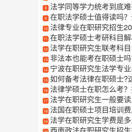
法学同等学力统考到底难不
8
在职法学硕士值得读吗？
9
法律专业在职研究招生20
10
在职法学硕士考研科目解
11
法学在职研究生联考科目
12
非法本也能考在职硕士吗
13
宁波在职研究生法学专业
14
如何备考法律在职硕士?
15
法律学硕士在职怎么考？
16
法学在职研究生一般要读
17
法国在职硕士项目培训费用
18
法学在职研究生学费是多
19
西南政法在职研究生招生
20