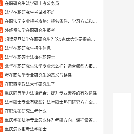
在职研究生法学硕士考公务员
9
法学在职研究生考试难不难
10
在职法学专业报考攻略：报名条件、学习方式和就业前景解析
11
外经贸法学在职研究生报考
12
想读复旦法学在职研究生？这5点优势你要提前了解
13
法学在职研究生招生信息
14
法学在职硕士法律在职硕士
15
北华在职研究生法学专业怎么样？适合哪些人报考？
16
考在职法学专业研究生的意义与路径
17
在职西南政法大学研究生了
18
重庆同等学力法律综合：提升专业素养的有效途径
19
法学硕士专业有哪些？法学硕士热门研究方向全面盘点
20
在职法硕研究生考什么
21
重庆学硕法学专业怎么样？考研方向、课程设置及就业前景解析
22
重庆怎么报考法学硕士
23