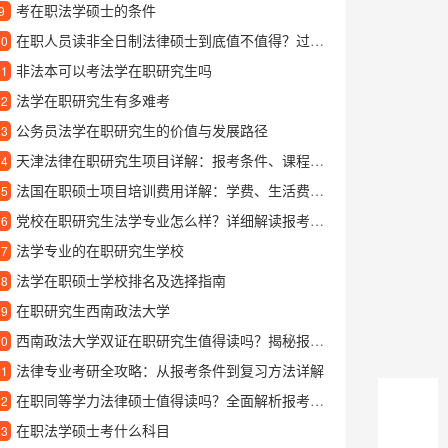
考在职法学硕士的条件
9
在职人员读非全日制法律硕士到底值不值得？过来人说说心里话
10
非法本可以考法学在职研究生吗
11
法学在职研究生有多难考
12
公务员法学在职研究生的价值与发展路径
13
天津法律在职研究生项目详解：报考条件、课程设置与职业发展前景
14
法国在职硕士项目培训费用详解：学费、生活费及资助方式一览
15
党校在职研究生法学专业怎么样？详细解读报考优势与学习内容
16
法学专业的在职研究生学校
17
法学在职硕士学校排名及选择指南
18
在职研究生西南政法大学
19
西南政法大学双证在职研究生值得读吗？揭秘报考优势和就读体验
20
法律专业考研全攻略：从报考条件到复习方法详解
21
在职同等学力法律硕士值得读吗？全面解析报考优势与学习价值
22
在职法学硕士考什么科目
23