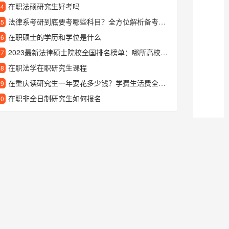
在职法硕研究生好考吗
24
法律系考研到底要考哪些科目？全方位解析备考内容
25
在职硕士的学历和学位是什么
26
2023最新法律硕士院校全国排名榜单：哪所高校法学最强？
27
在职法学在职研究生课程
28
在重庆读研究生一年要花多少钱？学费生活费全解析
29
在职非全日制研究生如何报名
30