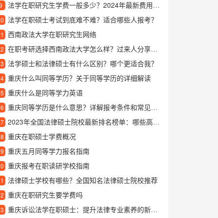
法学在职研究生学费一般多少？2024年最新费用标准一览
9
法学在职硕士考试到底难不难？适合哪些人报考？
10
西南政法大学在职研究生网络
11
在职考研选择西南政法大学怎么样？过来人分享备考经验
12
法学硕士和法律硕士有什么区别？哪个更适合我？
13
重庆什么叫同等学历？关于同等学历的详细解读
14
重庆什么是同等学力英语
15
重庆同等学历是什么意思？详解报考条件和常见问题
16
2023年全国法律硕士院校最新排名榜单：哪些高校法硕专业更值得报考？
17
重庆在职硕士学费概况
18
重庆五月同等学力报名指南
19
重庆报考在职读研学校指南
20
法律硕士学校有哪些？全国知名法律硕士院校推荐
21
重庆在职研究生要学费吗
22
重庆诉讼法学在职硕士：提升法律专业素养的新路径
23