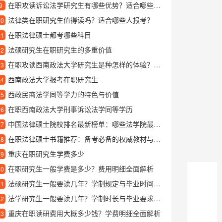
在职攻读诉讼法学研究生有哪些优势？适合哪些人群报考？
9
法律类在职研究生值得读吗？适合哪些人报考？
10
在职法律硕士都考哪些科目
11
法硕研究生在职研究生的多重价值
12
在职攻读西南政法大学研究生是种怎样的体验？过来人分享真实就读感受
13
西南政法大学报考在职研究生
14
西政民商法学同等学力的特色与价值
15
在职西南政法大学刑事诉讼法学同等学历
16
中国法律硕士院校排名最新榜单：哪些法学院最值得报考？
17
在职法律硕士书籍推荐：备考必备的权威教材与高效学习指南
18
重庆在职研究生学费多少
19
在职研究生一般学费是多少？费用明细全面解析
20
法硕研究生一般要读几年？学制规定与毕业时间解析
21
法学研究生一般要读几年？学制时长与毕业要求全解析
22
重庆在职读研费用大概多少钱？学费明细全面解析
23