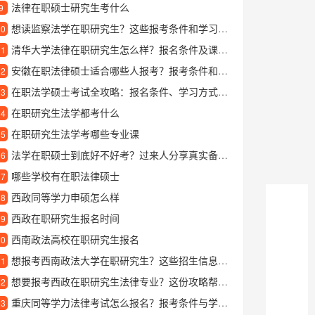
法律在职硕士研究生考什么
9
想读监察法学在职研究生？这些报考条件和学习内容要提前了解
10
清华大学法律在职研究生怎么样？报名条件及课程设置详解
11
安徽在职法律硕士适合哪些人报考？报考条件和就业前景分析
12
在职法学硕士考试全攻略：报名条件、学习方式及含金量解析
13
在职研究生法学都考什么
14
在职研究生法学考哪些专业课
15
法学在职硕士到底好不好考？过来人分享真实备考经验
16
哪些学校有在职法律硕士
17
西政同等学力申硕怎么样
18
西政在职研究生报名时间
19
西南政法高校在职研究生报名
20
想报考西南政法大学在职研究生？这些招生信息你得提前了解
21
想要报考西政在职研究生法律专业？这份攻略帮你全面了解
22
重庆同等学力法律考试怎么报名？报考条件与学习优势详解
23