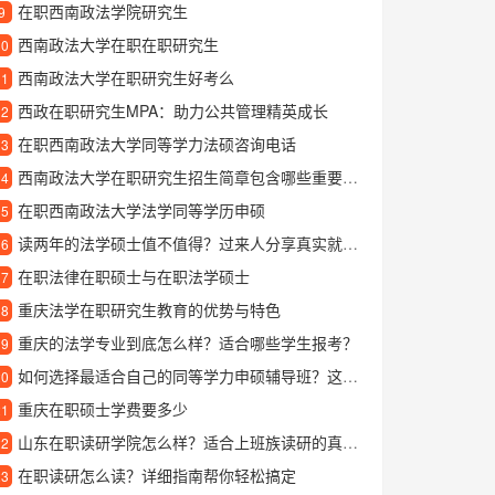
在职西南政法学院研究生
9
西南政法大学在职在职研究生
10
西南政法大学在职研究生好考么
11
西政在职研究生MPA：助力公共管理精英成长
12
在职西南政法大学同等学力法硕咨询电话
13
西南政法大学在职研究生招生简章包含哪些重要信息？
14
在职西南政法大学法学同等学历申硕
15
读两年的法学硕士值不值得？过来人分享真实就读体验
16
在职法律在职硕士与在职法学硕士
17
重庆法学在职研究生教育的优势与特色
18
重庆的法学专业到底怎么样？适合哪些学生报考？
19
如何选择最适合自己的同等学力申硕辅导班？这份指南告诉你答案
20
重庆在职硕士学费要多少
21
山东在职读研学院怎么样？适合上班族读研的真实体验分享
22
在职读研怎么读？详细指南帮你轻松搞定
23