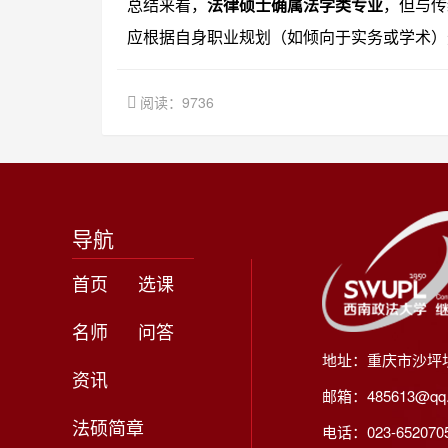
总结来看，
法律硕士确属法学类专业
，但与传
应根据自身职业规划（如倾向于实务或学术）
阅读：9736
导航
首页
选课
名师
问答
地址：重庆市沙坪
资讯
邮箱：485613@qq
法硕简章
电话：023-65207056