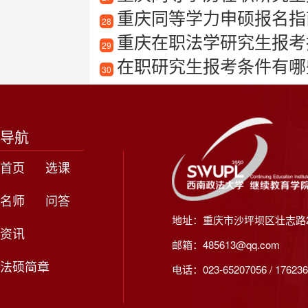
重庆同等学力申硕报名指
28
重庆在职法学研究生报考指南
29
在职研究生报考条件有哪
30
导航
首页
选课
名师
问答
地址：重庆市沙坪坝区壮志路2
资讯
邮箱：485613@qq.com
法硕简章
电话：023-65207056 / 176236