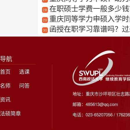
在职硕士学费一般多少钱？
28
重庆同等学力申硕入学时
29
函授在职学习靠谱吗？过
30
导航
首页
选课
名师
问答
地址：重庆市沙坪坝区壮志路2
资讯
邮箱：485613@qq.com
法硕简章
电话：023-65207056 / 176236