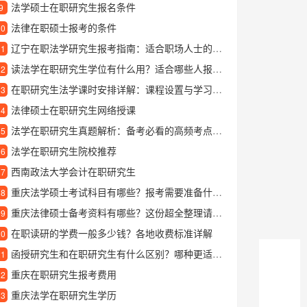
法学硕士在职研究生报名条件
9
法律在职硕士报考的条件
10
辽宁在职法学研究生报考指南：适合职场人士的深造选择
11
读法学在职研究生学位有什么用？适合哪些人报考？
12
在职研究生法学课时安排详解：课程设置与学习时间规划
13
法律硕士在职研究生网络授课
14
法学在职研究生真题解析：备考必看的高频考点与答题技巧
15
法学在职研究生院校推荐
16
西南政法大学会计在职研究生
17
重庆法学硕士考试科目有哪些？报考需要准备什么？
18
重庆法律硕士备考资料有哪些？这份超全整理请收好
19
在职读研的学费一般多少钱？各地收费标准详解
20
函授研究生和在职研究生有什么区别？哪种更适合上班族提升学历？
21
重庆在职研究生报考费用
22
重庆法学在职研究生学历
23