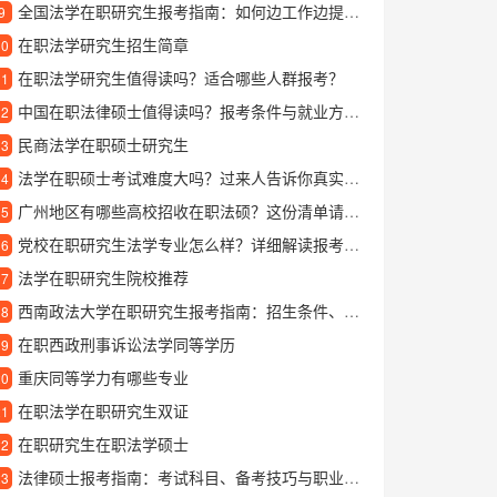
全国法学在职研究生报考指南：如何边工作边提升法学学历
9
在职法学研究生招生简章
10
在职法学研究生值得读吗？适合哪些人群报考？
11
中国在职法律硕士值得读吗？报考条件与就业方向全面解析
12
民商法学在职硕士研究生
13
法学在职硕士考试难度大吗？过来人告诉你真实备考经验
14
广州地区有哪些高校招收在职法硕？这份清单请收好
15
党校在职研究生法学专业怎么样？详细解读报考优势与学习内容
16
法学在职研究生院校推荐
17
西南政法大学在职研究生报考指南：招生条件、专业方向与学习优势全解析
18
在职西政刑事诉讼法学同等学历
19
重庆同等学力有哪些专业
20
在职法学在职研究生双证
21
在职研究生在职法学硕士
22
法律硕士报考指南：考试科目、备考技巧与职业发展全解析
23