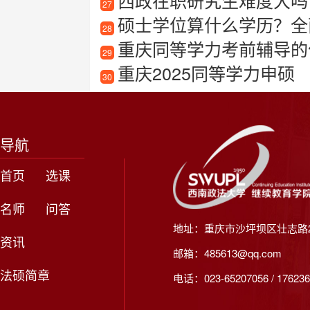
西政在职研究生难度大吗
27
硕士学位算什么学历？全
28
重庆同等学力考前辅导的
29
重庆2025同等学力申硕
30
导航
首页
选课
名师
问答
地址：重庆市沙坪坝区壮志路2
资讯
邮箱：485613@qq.com
法硕简章
电话：023-65207056 / 176236