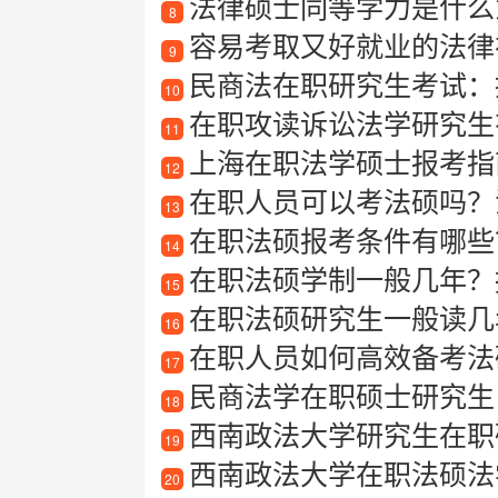
法律硕士同等学力是什么
8
容易考取又好就业的法律
9
民商法在职研究生考试：
10
在职攻读诉讼法学研究生
11
上海在职法学硕士报考指南
12
在职人员可以考法硕吗？
13
在职法硕报考条件有哪些
14
在职法硕学制一般几年？
15
在职法硕研究生一般读几
16
在职人员如何高效备考法硕
17
民商法学在职硕士研究生
18
西南政法大学研究生在职
19
西南政法大学在职法硕法
20