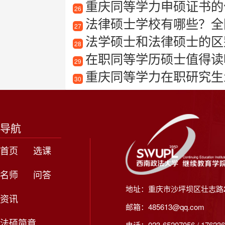
重庆同等学力申硕证书的
26
法律硕士学校有哪些？全
27
法学硕士和法律硕士的区
28
在职同等学历硕士值得读
29
重庆同等学力在职研究生
30
导航
首页
选课
名师
问答
地址：重庆市沙坪坝区壮志路2
资讯
邮箱：485613@qq.com
法硕简章
电话：023-65207056 / 176236