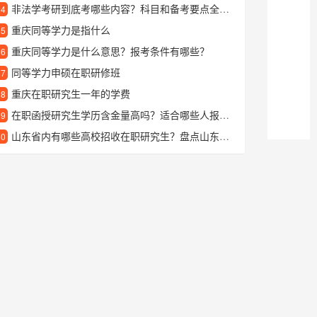
非法学考研到底考哪些内容？科目和备考要点全解析
24
重庆同等学力是指什么
25
重庆同等学力是什么意思？报考条件有哪些？
26
同等学力申硕在职研修班
27
重庆在职研究生一年的学费
28
在职函授研究生学历含金量高吗？适合哪些人报考？
29
山东省内有哪些高校招收在职研究生？盘点山东在职读研的好选择
30