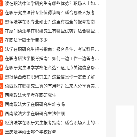
读在职法律法学研究生有哪些优势？职场人士如何边工作边提升学历
9
在职研究生法律专业值得读吗？适合哪些人报考
10
想读法学在职专业硕士？这里有超全的报考指南与学习价值解析
11
在厦门读法学在职研究生有哪些优势？适合哪些人报考？
12
在职法学硕士学费多少
13
法学在职研究生报考指南：报名条件、考试科目与备考建议
14
在职考研法学报考指南：如何一边工作一边备考法学研究生
15
在职研究生法学学校怎么选？这几点关键信息帮你理清思路
16
想报读西政在职研究生？这些信息你一定要了解
17
读西政在职研究生真的有用吗？过来人分享真实体验
18
西南政法大学考在职研究生
19
西南政法大学在职研究生难考吗
20
西南政法大学在职研究生法律硕士
21
经济法学在职研究生报考指南：适合职场人士的深造选择
22
重庆法学硕士哪个学校好考
23