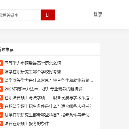
登录
置顶推荐
同等学力申硕后最高学历怎么填
1
法学在职研究生哪个学校好考些
2
法学同等学力是什么意思？报考条件和就业前景详解
3
2025同等学力法学：提升专业素养的新机遇
4
在职法律硕士与法学硕士：职业发展与学术深造的路径选择
5
在职法学硕士招生条件是什么？适合哪些人报考？
6
法学在职研究生都考哪些科目？报考条件与考试内容详解
7
法律在职硕士报考的条件
8