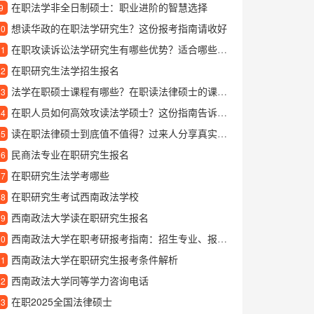
在职法学非全日制硕士：职业进阶的智慧选择
9
想读华政的在职法学研究生？这份报考指南请收好
10
在职攻读诉讼法学研究生有哪些优势？适合哪些人群报考？
11
在职研究生法学招生报名
12
法学在职硕士课程有哪些？在职读法律硕士的课程设置详解
13
在职人员如何高效攻读法学硕士？这份指南告诉你答案
14
读在职法律硕士到底值不值得？过来人分享真实体验
15
民商法专业在职研究生报名
16
在职研究生法学考哪些
17
在职研究生考试西南政法学校
18
西南政法大学读在职研究生报名
19
西南政法大学在职考研报考指南：招生专业、报名条件及备考建议
20
西南政法大学在职研究生报考条件解析
21
西南政法大学同等学力咨询电话
22
在职2025全国法律硕士
23