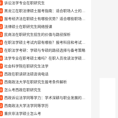
诉讼法学专业在职研究生
9
黑龙江在职法律硕士报考指南：适合职场人士的进修选择
10
报考经济法在职硕士有哪些优势？适合哪些职场人士提升自己
11
法律硕士在职研究生网络授课
12
民商法在职研究生招生的价值与路径探析
13
在职法学硕士考试内容有哪些？报考科目和考试范围详解
14
在职法学考研：学硕与专硕的路径选择与备考策略
15
法学专业在职考硕士难吗？在职人员攻读法学硕士的实用指南
16
社会科学院在职研究生法学
17
西政在职读研法硕咨询电话
18
西南政法大学在职研究生报考条件解析
19
怎么考西政在职研究生
20
西政诉讼法学同等学力：学术深耕与职业发展的桥梁
21
西南政法大学法学同等学历
22
重庆非法学硕士怎么考
23