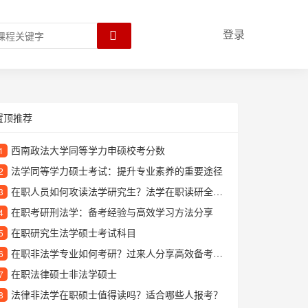
登录
置顶推荐
西南政法大学同等学力申硕校考分数
1
法学同等学力硕士考试：提升专业素养的重要途径
2
在职人员如何攻读法学研究生？法学在职读研全面解析
3
在职考研刑法学：备考经验与高效学习方法分享
4
在职研究生法学硕士考试科目
5
在职非法学专业如何考研？过来人分享高效备考经验
6
在职法律硕士非法学硕士
7
法律非法学在职硕士值得读吗？适合哪些人报考？
8