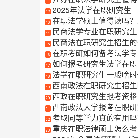
11
2025年法学在职研究生
12
在职法学硕士值得读吗？
13
民商法学专业在职研究生
14
民商法在职研究生招生的
15
在职考研如何备考法学专
16
如何报考研究生法学在职
17
法学在职研究生一般啥时
18
西南政法在职研究生招生
19
西政在职研究生报考资格
20
西南政法大学报考在职研
21
考取同等学力真的有用吗
22
重庆在职法律硕士怎么考
23