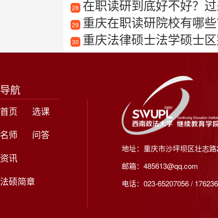
在职读研到底好不好？过
28
重庆在职读研院校有哪些
29
重庆法律硕士法学硕士区
30
导航
首页
选课
名师
问答
地址：重庆市沙坪坝区壮志路2
资讯
邮箱：485613@qq.com
法硕简章
电话：023-65207056 / 176236