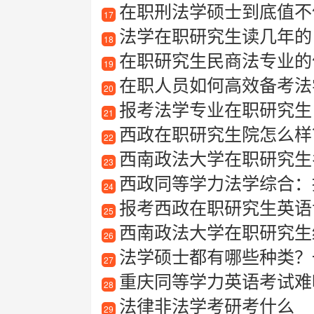
在职刑法学硕士到底值不
17
法学在职研究生读几年的
18
在职研究生民商法专业的
19
在职人员如何高效备考法
20
报考法学专业在职研究生
21
西政在职研究生院怎么样
22
西南政法大学在职研究生
23
西政同等学力法学综合：
24
报考西政在职研究生英语专
25
西南政法大学在职研究生
26
法学硕士都有哪些种类？
27
重庆同等学力英语考试难
28
法律非法学考研考什么
29