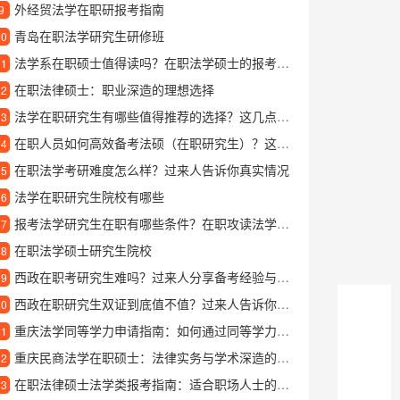
外经贸法学在职研报考指南
9
青岛在职法学研究生研修班
10
法学系在职硕士值得读吗？在职法学硕士的报考条件和学习优势全解析
11
在职法律硕士：职业深造的理想选择
12
法学在职研究生有哪些值得推荐的选择？这几点建议收藏
13
在职人员如何高效备考法硕（在职研究生）？这份攻略请收好
14
在职法学考研难度怎么样？过来人告诉你真实情况
15
法学在职研究生院校有哪些
16
报考法学研究生在职有哪些条件？在职攻读法学研究生全指南
17
在职法学硕士研究生院校
18
西政在职考研究生难吗？过来人分享备考经验与心得
19
西政在职研究生双证到底值不值？过来人告诉你真实就读体验
20
重庆法学同等学力申请指南：如何通过同等学力提升法律专业能力
21
重庆民商法学在职硕士：法律实务与学术深造的融合之路
22
在职法律硕士法学类报考指南：适合职场人士的法学深造路径
23