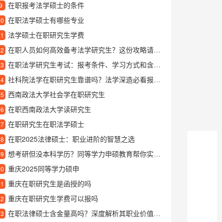
在职报考法学硕士的条件
9
在职法学硕士有哪些专业
10
法学硕士在职研究生学费
11
在职人员如何高效备考法学研究生？这份攻略请收好
12
在职法学研究生考试：报考条件、学习方式和含金量详解
13
社科院法学在职研究生靠谱吗？法学深造必看报考指南
14
西南政法大学社会学在职研究生
15
在职西南政法大学读研究生
16
在职研究生在职法学硕士
17
在职2025法律硕士：职业进阶的智慧之选
18
想考研但没本科学历？同等学力申硕教育帮你实现深造梦想
19
重庆2025同等学力硕申
20
重庆在职研究生是函授的吗
21
重庆在职研究生学费可以报吗
22
在职法律硕士含金量高吗？深度解析其职业价值与认可度
23