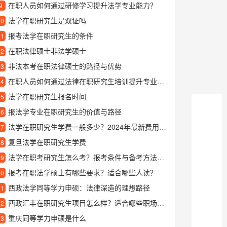
在职人员如何通过研修学习提升法学专业能力？
9
法学在职研究生是双证吗
10
报考法学在职研究生的条件
11
在职法律硕士非法学硕士
12
非法本考在职法律硕士的路径与优势
13
在职人员如何通过法律在职研究生培训提升专业能力？
14
法学在职研究生报名时间
15
报法学专业在职研究生的价值与路径
16
法学在职研究生学费一般多少？2024年最新费用标准一览
17
复旦法学在职研究生学费
18
法学在职考研究生怎么考？报考条件与备考方法全解析
19
报考在职法学硕士有哪些要求？适合哪些人读？
20
西政法学同等学力申硕：法律深造的理想路径
21
西政汇丰在职研究生项目怎么样？适合哪些职场人士报考？
22
重庆同等学力申硕是什么
23