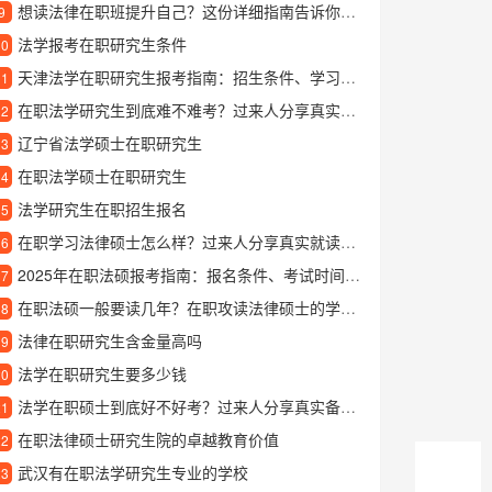
想读法律在职班提升自己？这份详细指南告诉你该怎么做
9
法学报考在职研究生条件
10
天津法学在职研究生报考指南：招生条件、学习方式和就业前景解析
11
在职法学研究生到底难不难考？过来人分享真实体验
12
辽宁省法学硕士在职研究生
13
在职法学硕士在职研究生
14
法学研究生在职招生报名
15
在职学习法律硕士怎么样？过来人分享真实就读体验
16
2025年在职法硕报考指南：报名条件、考试时间与职业发展解读
17
在职法硕一般要读几年？在职攻读法律硕士的学制解析
18
法律在职研究生含金量高吗
19
法学在职研究生要多少钱
20
法学在职硕士到底好不好考？过来人分享真实备考经验
21
在职法律硕士研究生院的卓越教育价值
22
武汉有在职法学研究生专业的学校
23