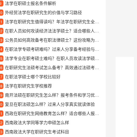
法学在职硕士报名条件解析
9
外经贸法学在职研究生的价值与学习路径
10
法学在职研究生值得读吗？年法学在职研究生全面解析
11
在职人员如何攻读经济法法学硕士？适合哪些人报考？
12
公务员如何高效备考在职法律硕士？这份攻略为你指路
13
在职法学专硕考研难吗？过来人分享备考经验与学习规划
14
法学专业在职考硕士难吗？在职人员攻读法学硕士的实用指南
15
在职研究生法硕考试怎么备考？高效通过法硕考试的经验分享
16
在职法学硕士哪个学校比较好
17
法学在职研究生学校推荐
18
南开法硕在职研究生怎么样？报考条件和学习优势全解析
19
复旦在职法硕怎么样？过来人分享真实就读体验
20
西政在职研究生网络教育怎么样？适合哪些人报考？
21
西南政法大学同等学力申硕怎么样
22
西南政法大学在职研究生考试科目
23