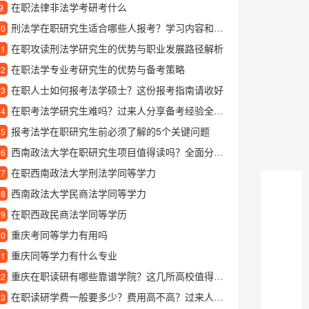
在职法律非法学考研考什么
9
刑法学在职研究生适合哪些人报考？学习内容和就业前景分析
10
在职攻读刑法学研究生的优势与职业发展路径解析
11
在职法学专业考研究生的优势与备考策略
12
在职人士如何报考法学硕士？这份报考指南请收好
13
在职考法学研究生难吗？过来人分享备考经验全攻略
14
报考法学在职研究生前必须了解的5个关键问题
15
西南政法大学在职研究生项目值得读吗？全面分析招生优势与学习价值
16
在职西南政法大学刑法学同等学力
17
西南政法大学民商法学同等学力
18
在职西政民商法学同等学历
19
重庆考同等学力有用吗
20
重庆同等学力有什么专业
21
重庆在职读研有哪些靠谱学院？这几所高校值得关注
22
在职读研学费一般要多少？费用高不高？过来人告诉你真实情况
23