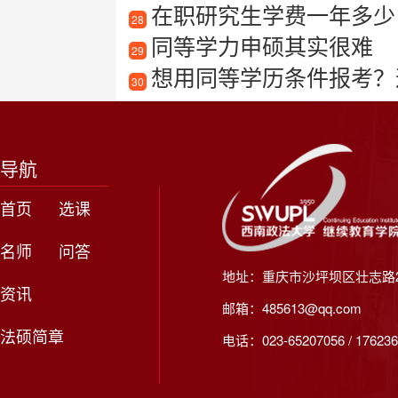
在职研究生学费一年多少
28
同等学力申硕其实很难
29
想用同等学历条件报考？这
30
导航
首页
选课
名师
问答
地址：重庆市沙坪坝区壮志路2
资讯
邮箱：485613@qq.com
法硕简章
电话：023-65207056 / 176236