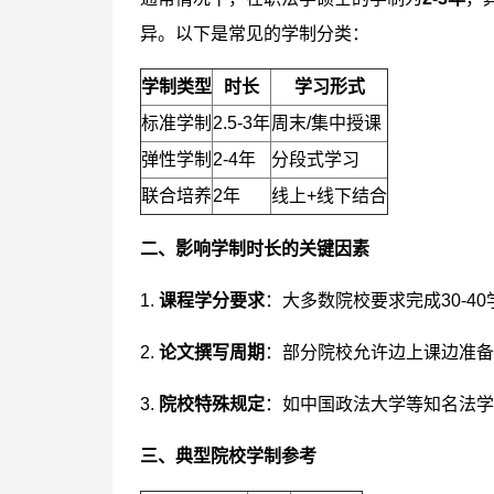
异。以下是常见的学制分类：
学制类型
时长
学习形式
标准学制
2.5-3年
周末/集中授课
弹性学制
2-4年
分段式学习
联合培养
2年
线上+线下结合
二、影响学制时长的关键因素
1.
课程学分要求
：大多数院校要求完成30-4
2.
论文撰写周期
：部分院校允许边上课边准备
3.
院校特殊规定
：如中国政法大学等知名法学
三、典型院校学制参考