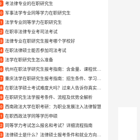
考法律专业的在职研究生
9
军事法学专业同等学力在职研究生
10
法学专业同等学力在职研究生
11
在职非法律专业考司法考试
12
法律专业在职研究生报考哪个学校好
13
在职法律硕士能否参加司法考试
14
法学在职研究生怎么准备
15
杭州在职法学研究生报考指南：含金量、课程优势与职业发展解析
16
重庆法学在职研究生报考指南：招生条件、学习方式和就业前景解析
17
在职法学硕士考试难度大吗？过来人告诉你真实情况
18
在职研究生法学报考条件、流程及优势全解析
19
西南政法大学在职考研：为职业发展注入法律智慧
20
在职西政法学同等学历申硕
21
同等学力考试怎么报名和考试？详细流程指南
22
法律硕士是什么？法律硕士报考条件和就业方向解析
23