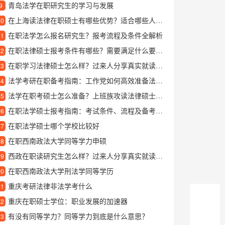
青岛法学在职研究生的学习与发展
9
在上海读法律在职硕士有哪些优势？适合哪些人报考？
10
在职法学怎么报名研究生？报考流程及条件全解析
11
在职法律硕士报考条件有哪些？需要满足什么要求才能读？
12
在职学习法律硕士怎么样？过来人分享真实就读体验
13
法学考研在职备考指南：工作党如何高效准备法学研究生考试
14
法学在职考硕士怎么准备？上班族攻读法律硕士的实用指南
15
在职法学硕士报考指南：考试条件、流程及备考方法全解析
16
在职法学硕士哪个学校比较好
17
在职西南政法大学同等学力申硕
18
西政在职读研究生怎么样？过来人分享真实就读体验
19
在职西南政法大学刑法学同等学历
20
重庆考研法律非法学考什么
21
重庆在职硕士学位：职业发展的加速器
22
有没有同等学力？同等学力到底是什么意思？
23