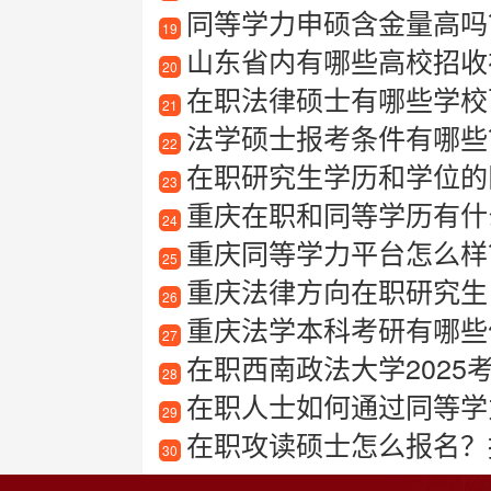
同等学力申硕含金量高吗
19
山东省内有哪些高校招收在
20
在职法律硕士有哪些学校
21
法学硕士报考条件有哪些
22
在职研究生学历和学位的
23
重庆在职和同等学历有什
24
重庆同等学力平台怎么样？
25
重庆法律方向在职研究生
26
重庆法学本科考研有哪些
27
在职西南政法大学2025
28
在职人士如何通过同等学力
29
在职攻读硕士怎么报名？
30