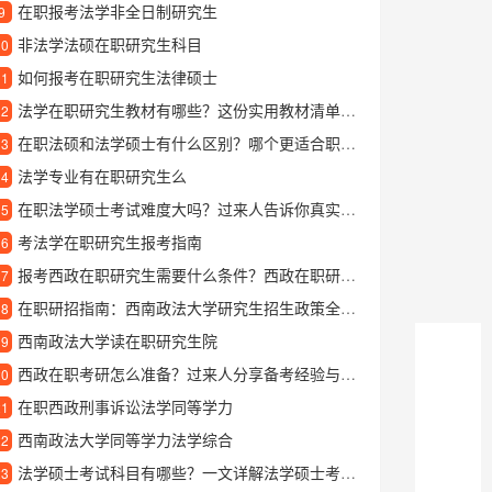
在职报考法学非全日制研究生
9
非法学法硕在职研究生科目
10
如何报考在职研究生法律硕士
11
法学在职研究生教材有哪些？这份实用教材清单帮你高效学习
12
在职法硕和法学硕士有什么区别？哪个更适合职场人士报考？
13
法学专业有在职研究生么
14
在职法学硕士考试难度大吗？过来人告诉你真实情况
15
考法学在职研究生报考指南
16
报考西政在职研究生需要什么条件？西政在职研究生值得读吗？
17
在职研招指南：西南政法大学研究生招生政策全面解读
18
西南政法大学读在职研究生院
19
西政在职考研怎么准备？过来人分享备考经验与心得
20
在职西政刑事诉讼法学同等学力
21
西南政法大学同等学力法学综合
22
法学硕士考试科目有哪些？一文详解法学硕士考什么内容
23