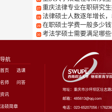
重庆法律专业在职研究生
27
法律硕士人数逐年增长，看
28
在职硕士学费一般多少钱
29
考法学硕士需要满足哪些
30
导航
首页
选课
名师
问答
地址：重庆市沙坪坝区壮志路2
资讯
邮箱：485613@qq.com
法硕简章
电话：023-65207056 / 176236