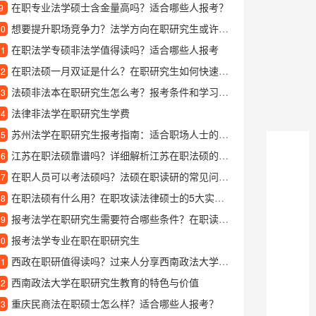
在职专业法学硕士含金量高吗？适合哪些人报考？
9
想要提升职场竞争力？法学方向在职研究生或许是个好选择
10
在职法学专硕非法学值得读吗？适合哪些人报考
11
在职法硕一月双证是什么？在职研究生如何快速拿到双证？
12
法硕非法本在职研究生怎么考？报考条件和学习方式详解
13
法律非法学在职研究生学费
14
苏州法学在职研究生报考指南：适合职场人士的进修选择
15
江苏在职法硕靠谱吗？详细解析江苏在职法硕的优势与适合人群
16
在职人员可以考法硕吗？法硕在职读研的常见问题解答
17
在职法硕有什么用？在职攻读法律硕士的5大实际价值
18
报考法学在职研究生需要符合哪些条件？在职读法学硕士的完整指南
19
报考法学专业在职在职研究生
20
西政在职研值得读吗？过来人分享西南政法大学在职研究生的真实体验
21
西南政法大学在职研究生教育的特色与价值
22
重庆民商法在职硕士怎么样？适合哪些人报考？
23