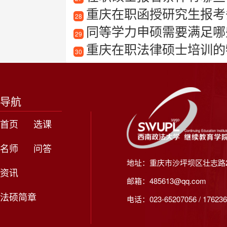
重庆在职函授研究生报考
28
同等学力申硕需要满足哪
29
重庆在职法律硕士培训的
30
导航
首页
选课
名师
问答
地址：重庆市沙坪坝区壮志路2
资讯
邮箱：485613@qq.com
法硕简章
电话：023-65207056 / 176236