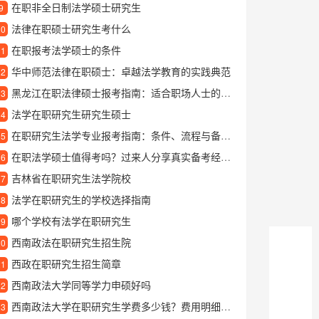
在职非全日制法学硕士研究生
9
法律在职硕士研究生考什么
10
在职报考法学硕士的条件
11
华中师范法律在职硕士：卓越法学教育的实践典范
12
黑龙江在职法律硕士报考指南：适合职场人士的进修选择
13
法学在职研究生研究生硕士
14
在职研究生法学专业报考指南：条件、流程与备考建议
15
在职法学硕士值得考吗？过来人分享真实备考经验与收获
16
吉林省在职研究生法学院校
17
法学在职研究生的学校选择指南
18
哪个学校有法学在职研究生
19
西南政法在职研究生招生院
20
西政在职研究生招生简章
21
西南政法大学同等学力申硕好吗
22
西南政法大学在职研究生学费多少钱？费用明细与缴纳方式详解
23